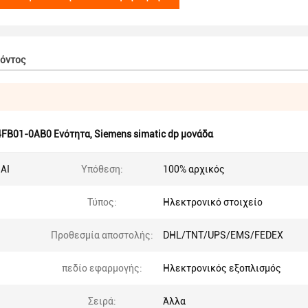
ϊόντος
4FB01-0AB0 Ενότητα
,
Siemens simatic dp μονάδα
 AI
Υπόθεση:
100% αρχικός
Τύπος:
Ηλεκτρονικό στοιχείο
Προθεσμία αποστολής:
DHL/TNT/UPS/EMS/FEDEX
πεδίο εφαρμογής:
Ηλεκτρονικός εξοπλισμός
Σειρά:
Άλλα