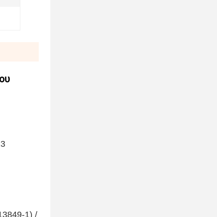
ου
13
3849-1) /