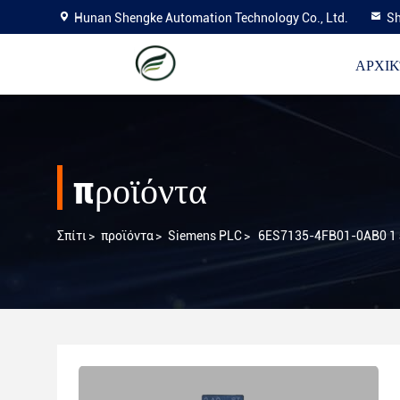
Hunan Shengke Automation Technology Co., Ltd.
Sh
ΑΡΧΙΚ
προϊόντα
Σπίτι
>
προϊόντα
>
Siemens PLC
>
6ES7135-4FB01-0AB0 1 έ