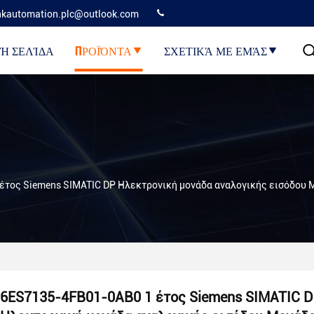
kautomation.plc@outlook.com
Ή ΣΕΛΊΔΑ
ΠΡΟΪΌΝΤΑ
ΣΧΕΤΙΚΆ ΜΕ ΕΜΆΣ
τος Siemens SIMATIC DP Ηλεκτρονική μονάδα αναλογικής εισόδου Μ
6ES7135-4FB01-0AB0 1 έτος Siemens SIMATIC 