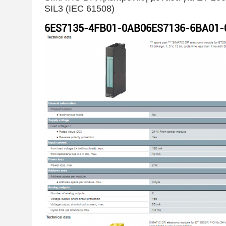
SIL3 (IEC 61508)
6ES7135-4FB01-0AB0
6ES7136-6BA01-