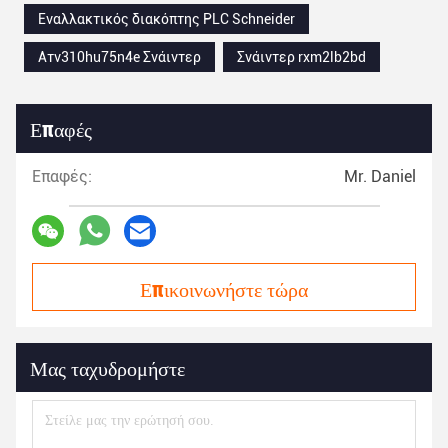
Εναλλακτικός διακόπτης PLC Schneider
Ατv310hu75n4e Σνάιντερ
Σνάιντερ rxm2lb2bd
Επαφές
Επαφές:
Mr. Daniel
Επικοινωνήστε τώρα
Μας ταχυδρομήστε