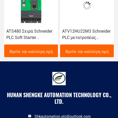
ATS480 Σειρά Schneider
ATV12HU22M3 Schneider
PLC Soft Starter
PLC μετατροπέας
Τεχνολογία Βιομηχανικής
συχνοτήτων ATV12
Αυτοματοποίησης
2.2kW 3hp 200V 240V 3hp
Βρείτε την καλύτερη τιμή
Βρείτε την καλύτερη τιμή
Στείλτε Ερώτηση Για
με αποχετευτικό
Εμάς
HUNAN SHENGKE AUTOMATION TECHNOLOGY CO.,
LTD.
Shkautomation.plc@outlook.com