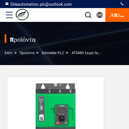
Shkautomation.plc@outlook.com
Απόσπασμα
προϊόντα
>
>
>
Σπίτι
Προϊόντα
Schneider PLC
ATS480 Σειρά Schneider PLC Soft Starter Τεχνολογία Βιομηχανικής Αυτοματοποίησης Στείλτε Ερώτηση Για Εμάς